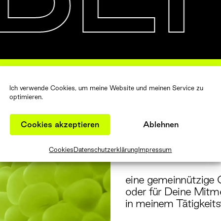
es | Animationen | Corporate Design
Ich verwende Cookies, um meine Website und meinen Service zu
optimieren.
FALLS
Cookies akzeptieren
Ablehnen
Cookies
Datenschutzerklärung
Impressum
eine gemeinnützige Or
oder für Deine Mitme
in meinem Tätigkeitsf