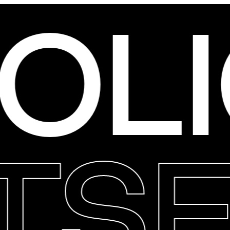
LI
IT