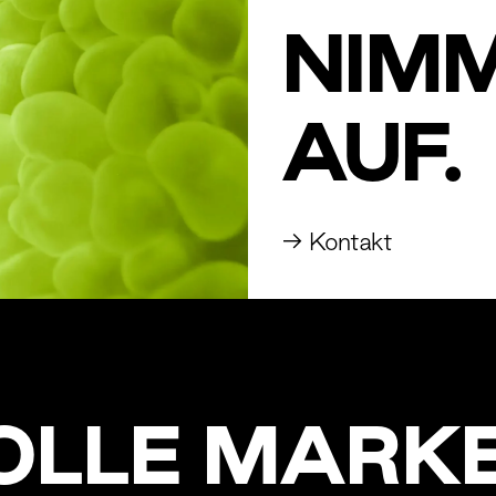
NIM
AUF.
→
Kontakt
OLLE MARK